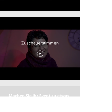
Zuschauerstimmen
Machen Sie Ihr Event zu etwas
Besonderem und fragen Sie Chris
Calvin noch heute
unverbindlich