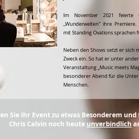
Im November 2021 feierte 
,,Wunderwelten" ihre Premiere.
mit Standing Ovations sprachen fü
Neben den Shows setzt er sich 
Zweck ein. So hat er unter ander
Veranstaltung „Music meets Magi
besonderer Abend für die Unters
Menschen.
n Sie Ihr Event zu etwas Besonderem und 
Chris Calvin noch heute
unverbindlich
a