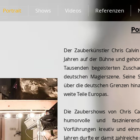
Portrait
Shows
Videos
Referenzen
Po
Der Zauberkünstler Chris Calvin 
Jahren auf der Bühne und gehör
Tausenden begeisterten Zuschau
deutschen Magierszene. Seine S
über die deutschen Grenzen hina
weite Teile Europas.
Die Zaubershows von Chris Ca
humorvolle und faszinieren
Vorführungen kreativ und einma
Jahren durfte er damit zahlreich