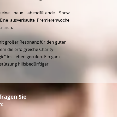
seine neue abendfüllende Show
 Eine ausverkaufte Premierenwoche
r sich.
mit großer Resonanz für den guten
em die erfolgreiche Charity-
c“ ins Leben gerufen. Ein ganz
tützung hilfsbedürftiger
fragen Sie
n: