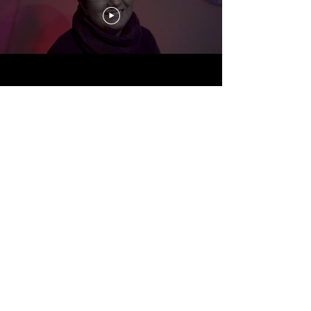
Machen Sie Ihr Event zu etwas
Besonderem und fragen Sie Chris
Calvin noch heute
unverbindlich
an: