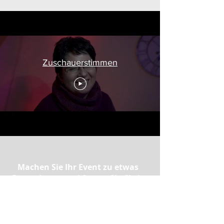
Zuschauerstimmen
Machen Sie Ihr Event zu etwas
Besonderem und fragen Sie Chris
Calvin noch heute
unverbindlich
an: