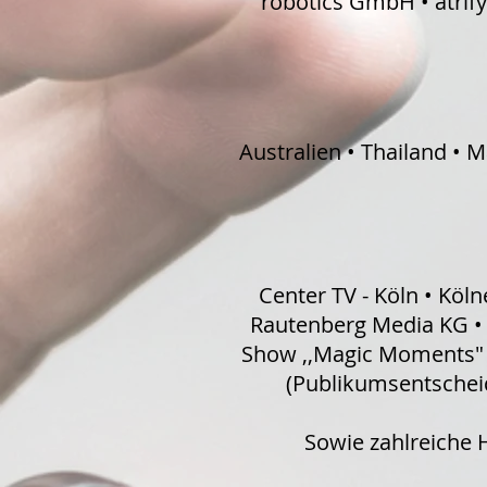
robotics GmbH • atrif
Australien • Thailand • 
Center TV - Köln • Köl
Rautenberg Media KG • 
Show ,,Magic Moments" • 
(Publikumsentscheid
Sowie zahlreiche H