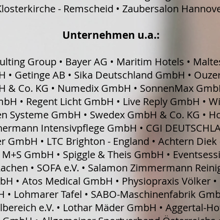
Klosterkirche - Remscheid • Zaubersalon Hannov
Unternehmen u.a.:
ulting Group • Bayer AG • Maritim Hotels • Mal
 • Getinge AB • Sika Deutschland GmbH • Ouzeri 
& Co. KG • Numedix GmbH • SonnenMax GmbH
mbH • Regent Licht GmbH • Live Reply GmbH •
ten Systeme GmbH • Swedex GmbH & Co. KG • Hor
nermann Intensivpflege GmbH • CGI DEUTSCHLA
er GmbH • LTC Brighton - England • Achtern Diek
M+S GmbH • Spiggle & Theis GmbH • Eventsess
 Aachen • SOFA e.V. • Salamon Zimmermann Reini
bH • Atos Medical GmbH • Physiopraxis Völker
H • Lohmarer Tafel • SABO-Maschinenfabrik Gmb
bereich e.V. • Lothar Mäder GmbH • Aggertal-Hotel