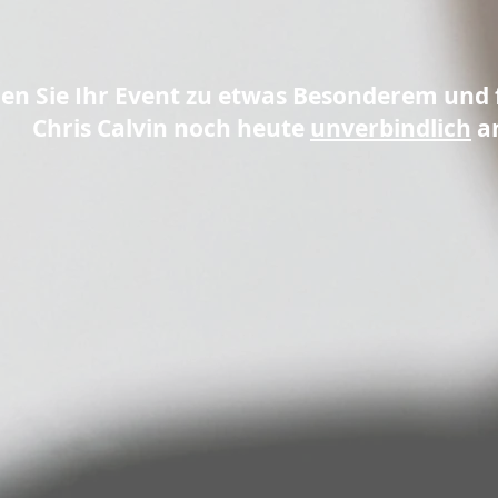
n Sie Ihr Event zu etwas Besonderem und 
Chris Calvin noch heute
unverbindlich
a