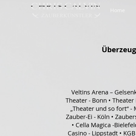
Home
Überzeuge
Veltins Arena – Gelsen
Theater - Bonn • Theater 
„Theater und so fort“ 
Zauber-Ei - Köln • Zaub
• Cella Magica -Bielefe
Casino - Lippstadt • KGB