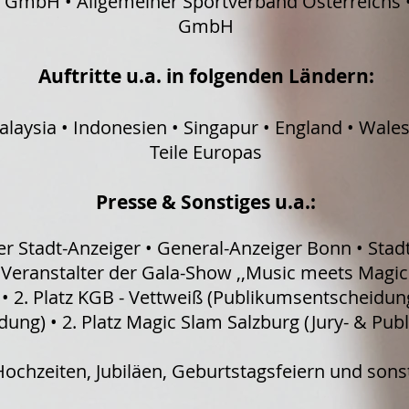
y GmbH • Allgemeiner Sportverband Österreichs 
GmbH
Auftritte u.a. in folgenden Ländern:
Malaysia • Indonesien • Singapur • England • Wale
Teile Europas
Presse & Sonstiges u.a.:
ner Stadt-Anzeiger • General-Anzeiger Bonn • Sta
Veranstalter der Gala-Show ,,Music meets Magic"
2. Platz KGB - Vettweiß (Publikumsentscheidung)
ung) • 2. Platz Magic Slam Salzburg (Jury- & Pu
ochzeiten, Jubiläen, Geburtstagsfeiern und sonst