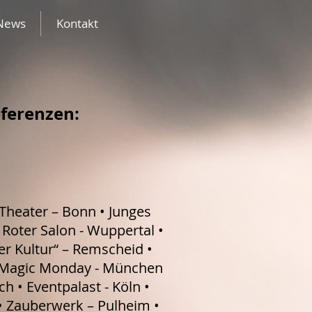
News
Kontakt
eferenzen:
Theater – Bonn • Junges
 Roter Salon - Wuppertal •
er Kultur“ – Remscheid •
 • Magic Monday - München
ch • Eventpalast - Köln •
 • Zauberwerk – Pulheim •