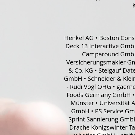
Henkel AG • Boston Cons
Deck 13 Interactive GmbH
Camparound GmbH 
Versicherungsmakler G
& Co. KG • Steigauf Da
GmbH • Schneider & Klei
- Rudi Vogl OHG • gaern
Foods Germany GmbH • 
Münster • Universität
GmbH • PS Service Gm
Sprint Sannierung Gmb
Drache Königswinter Tal