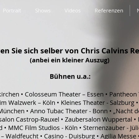
Portrait
Shows
Videos
Referenzen
n Sie sich selber von Chris Calvins R
(anbei ein kleiner Auszug)
Bühnen u.a.:
kirchen • Colosseum Theater – Essen • Pantheon 
im Walzwerk – Köln • Kleines Theater - Salzburg •
- München • Anno Tubac Theater - Bonn • „Nacht d
ersalon Castrop-Rauxel • Zaubersalon Wuppertal
ld • MMC Film Studios - Köln • Sternenzauber - Jüli
 – Waldfeucht • Casino - Duisburg • Agilia Messe