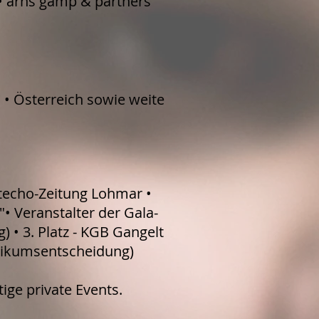
• arns gamp & partners
s • Österreich sowie weite
dtecho-Zeitung Lohmar •
• Veranstalter der Gala-
 • 3. Platz - KGB Gangelt
blikumsentscheidung)
ige private Events.