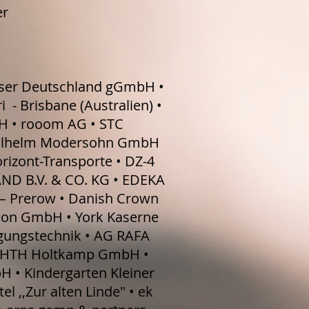
er
teser Deutschland gGmbH •
- Brisbane (Australien) •
 • rooom AG • STC
 Wilhelm Modersohn GmbH
izont-Transporte • DZ-4
ND B.V. & CO. KG • EDEKA
 – Prerow • Danish Crown
ion GmbH • York Kaserne
gungstechnik • AG RAFA
 • HTH Holtkamp GmbH •
H •
Kindergarten Kleiner
 ,,Zur alten Linde" • ek