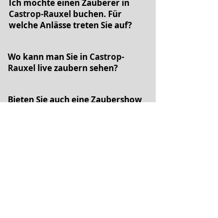
Ich möchte einen Zauberer in
Castrop-Rauxel
buchen. Für
welche Anlässe treten Sie auf?
Wo kann man Sie in
Castrop-
Rauxel
live zaubern sehen?
Bieten Sie auch eine Zaubershow
für eine Hochzeit an?
Bieten Sie auch Zaubershows für
Kinder an?
Machen weitere Showkünstler
für mein Event Sinn?