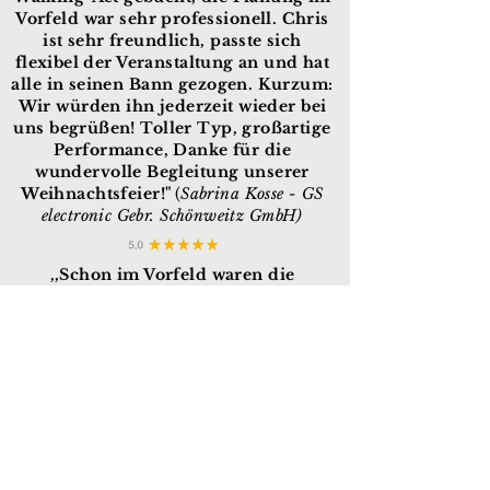
Vorfeld war sehr professionell. Chris
ist sehr freundlich, passte sich
flexibel der Veranstaltung an und hat
alle in seinen Bann gezogen. Kurzum:
Wir würden ihn jederzeit wieder bei
uns begrüßen! Toller Typ, großartige
Performance, Danke für die
wundervolle Begleitung unserer
Weihnachtsfeier!"
(
Sabrina Kosse - GS
electronic Gebr. Schönweitz GmbH
)
,,Schon im Vorfeld waren die
Absprachen super freundlich und
komplikationslos. Alles rund um
Technik und Musik hat Chris
eigenständig mit unserem DJ
abgesprochen, sodass wir damit keine
Arbeit hatten. Am Tag des Events
kam es unerwartet zu großen
Komplikationen, weswegen wir
deutlich im Zeitverzug waren. Chris