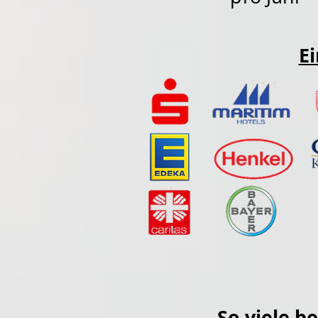
Ei
So viele b