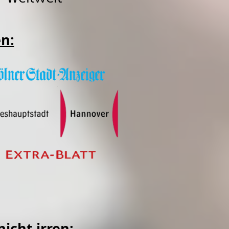
en:
icht irren: