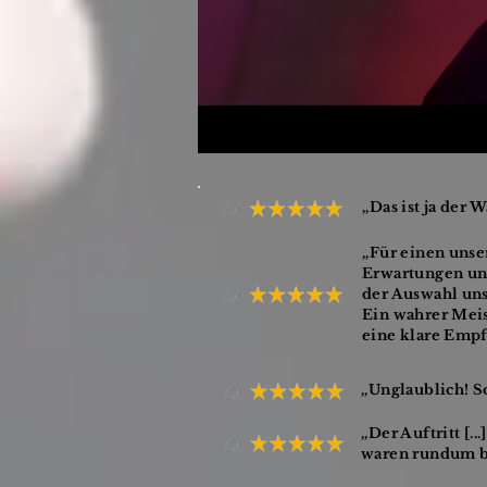
,,Das ist ja der 
,,Für einen uns
Erwartungen uns
der Auswahl uns
Ein wahrer Meis
eine klare Empf
,,Unglaublich! S
,,Der Auftritt [
waren rundum be