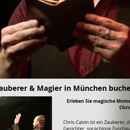
auberer & Magier in München buch
Erleben Sie magische Mom
Chri
Chris Calvin ist ein Zauberer, 
Gesichter, sprachlose Zuscha