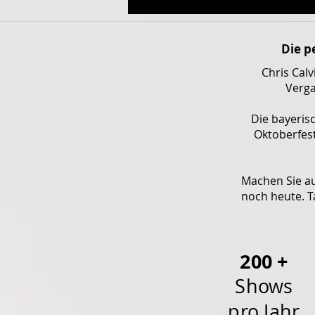
Die p
Chris Cal
Verga
Die bayeri
Oktoberfest
Machen Sie au
noch heute. Ta
200 +
Shows
pro Jahr