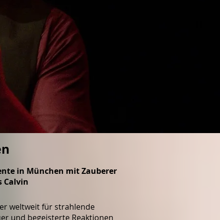
en
ente in München mit Zauberer
s Calvin
der weltweit für strahlende
uer und begeisterte Reaktionen