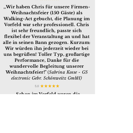
,,Wir haben Chris für unsere Firmen-
Weihnachtsfeier (150 Gäste) als
Walking-Act gebucht, die Planung im
Vorfeld war sehr professionell. Chris
ist sehr freundlich, passte sich
flexibel der Veranstaltung an und hat
alle in seinen Bann gezogen. Kurzum:
Wir würden ihn jederzeit wieder bei
uns begrüßen! Toller Typ, großartige
Performance, Danke für die
wundervolle Begleitung unserer
Weihnachtsfeier!"
(
Sabrina Kosse - GS
electronic Gebr. Schönweitz GmbH
)
,,Schon im Vorfeld waren die
Absprachen super freundlich und
komplikationslos. Alles rund um
Technik und Musik hat Chris
eigenständig mit unserem DJ
abgesprochen, sodass wir damit keine
Arbeit hatten. Am Tag des Events