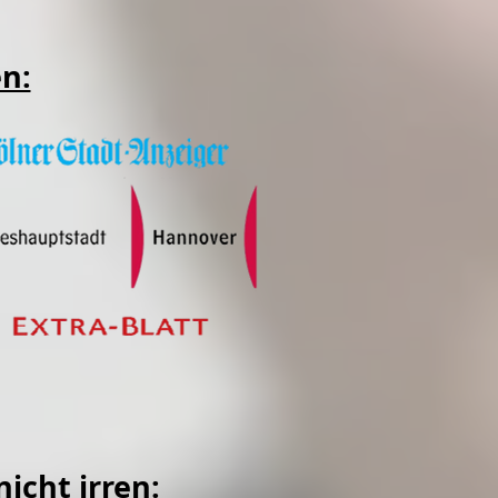
en:
icht irren: