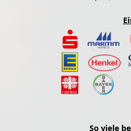
Ei
So viele b