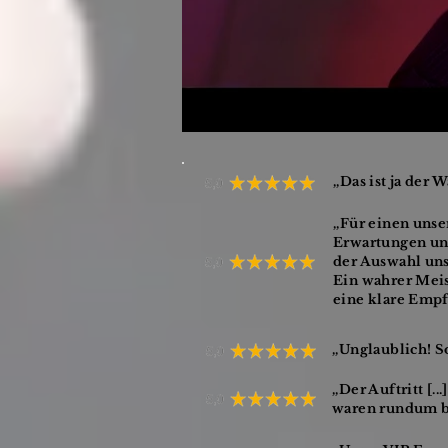
,,Das ist ja der 
,,Für einen uns
Erwartungen uns
der Auswahl uns
Ein wahrer Meis
eine klare Empf
,,Unglaublich! S
,,Der Auftritt [
waren rundum be