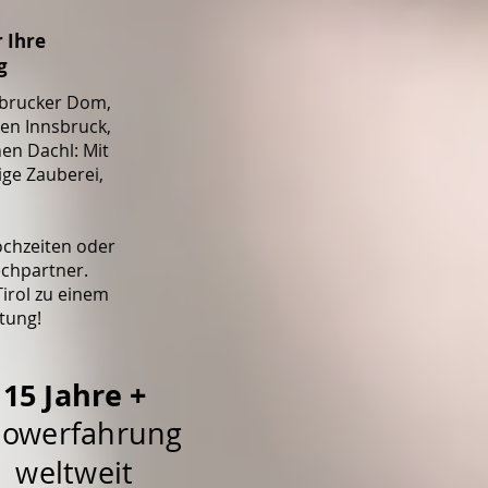
 Ihre
g
nsbrucker Dom,
en Innsbruck,
en Dachl: Mit
ige Zauberei,
ochzeiten oder
echpartner.
Tirol zu einem
tung!
15 Jahre +
owerfahrung
weltweit