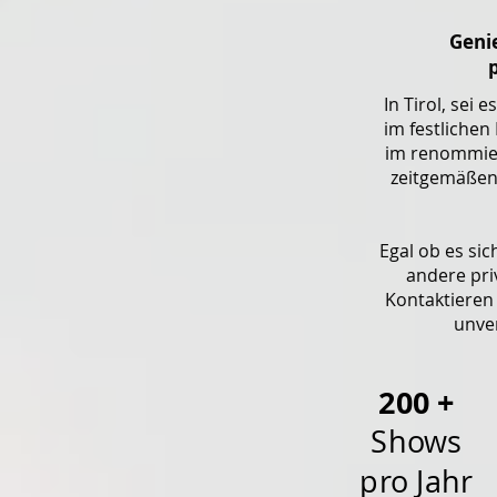
Geni
In Tirol, sei
im festliche
im renommier
zeitgemäßen,
Egal ob es si
andere priv
Kontaktieren 
unve
200 +
Shows
pro Jahr