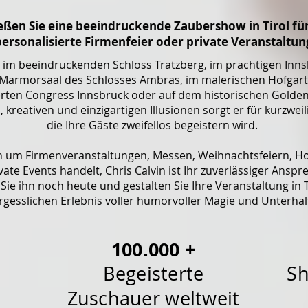
eßen Sie eine beeindruckende Zaubershow in Tirol für
personalisierte Firmenfeier oder private Veranstaltun
 es im beeindruckenden Schloss Tratzberg, im prächtigen In
n Marmorsaal des Schlosses Ambras, im malerischen Hofgart
ten Congress Innsbruck oder auf dem historischen Golden
 kreativen und einzigartigen Illusionen sorgt er für kurzweil
die Ihre Gäste zweifellos begeistern wird.
ch um Firmenveranstaltungen, Messen, Weihnachtsfeiern, H
ate Events handelt, Chris Calvin ist Ihr zuverlässiger Anspr
Sie ihn noch heute und gestalten Sie Ihre Veranstaltung in 
rgesslichen Erlebnis voller humorvoller Magie und Unterhal
100.000 +
Begeisterte
Sh
Zuschauer weltweit