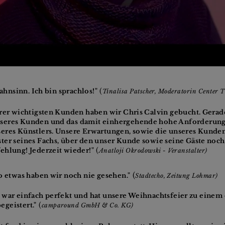
(
Wahnsinn. Ich bin sprachlos!"
Tinalisa Patscher, Moderatorin Center 
erer wichtigsten Kunden haben wir Chris Calvin gebucht. Gera
eres Kunden und das damit einhergehende hohe Anforderungsp
eres Künstlers. Unsere Erwartungen, sowie die unseres Kunden,
ter seines Fachs, über den unser Kunde sowie seine Gäste noch 
(
ehlung! Jederzeit wieder!"
Anatloji Okrodowski - Veranstalter)
(
o etwas haben wir noch nie gesehen."
Stadtecho,
Zeitung Lohmar)
...] war einfach perfekt und hat unsere Weihnachtsfeier zu einem 
(
geistert."
camparound GmbH & Co. KG)